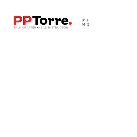
ME
NU