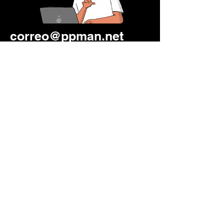
correo@ppman.net
333 441 8041