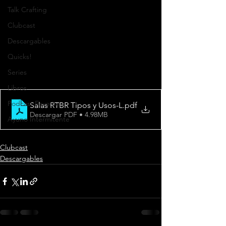
Talk Crafting
Clubcast
Descargables
Quicks!
Series
Libros
Podcast Favorites
Salas RTBR Tipos y Usos-L
.pdf
Descargar PDF • 4.98MB
Ayuno Intermitente
Clubcast
Descargables