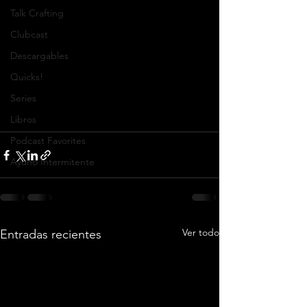
Talk Crafting
Clubcast
Descargables
Quicks!
Series
Libros
Podcast Favorites
Ayuno Intermitente
Ver todo
Entradas recientes