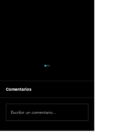
Comentarios
Galvánica
Cómo emprend
Escribir un comentario...