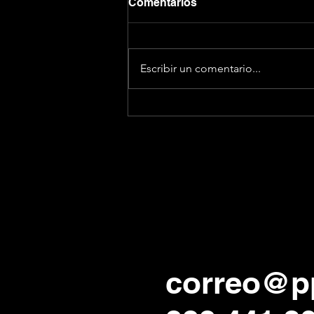
Comentarios
Escribir un comentario...
How to sound smart in your
TEDx Talk | Will Stephen |
TEDxNewYork
correo@p