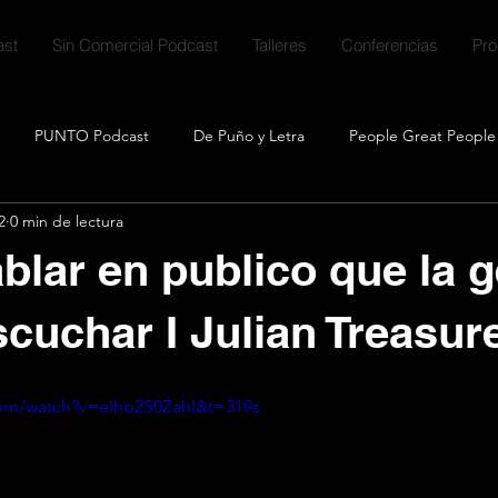
st
Sin Comercial Podcast
Talleres
Conferencias
Pr
PUNTO Podcast
De Puño y Letra
People Great People
2
0 min de lectura
ales
Talk Crafting
Clubcast
Descargables
Quicks
lar en publico que la g
mitente
scuchar I Julian Treasur
com/watch?v=eIho2S0ZahI&t=319s