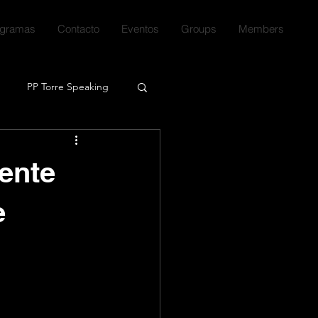
ogramas
Contacto
Eventos
Groups
Members
PP Torre Speaking
!
Series
Libros
ente
e