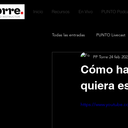
Inicio
Recursos
En Vivo
PUNTO Podca
Todas las entradas
PUNTO Livecast
PP Torre
24 feb 202
Premium Talks
Productos Digit
Cómo hab
Podcast Favorites
Ayuno Inter
quiera e
https://www.youtube.