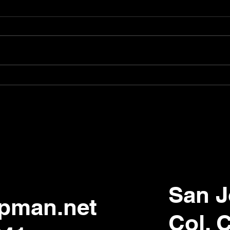
La Voz Humana es la Huella
Bria
Digital de nuestra Alma
Hell
San J
pman.net
Col. 