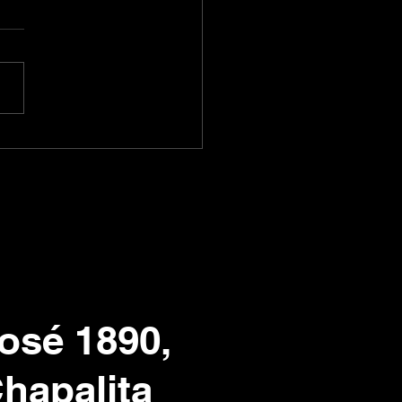
n Hull el Maestro y
o
osé 1890,
Chapalita