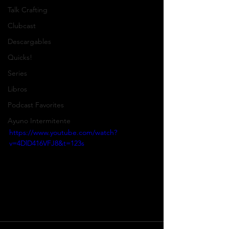
Talk Crafting
Clubcast
Descargables
Quicks!
Series
Libros
Podcast Favorites
Ayuno Intermitente
https://www.youtube.com/watch?
v=4DlD416VFJ8&t=123s