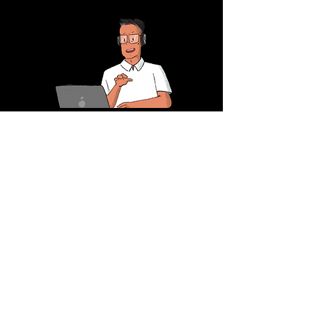
correo@ppman.net
333 441 8041