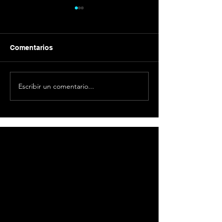
Comentarios
Galvánica
Cómo emprend
Escribir un comentario...