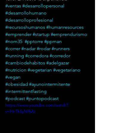
#ventas
#desarrollopersonal
#desarrollohumano
#desarrolloprofesional
#recursoshumanos
#humanresources
#emprender
#startup
#emprendurismo
#nom35
#pptorre
#ppman
#correr
#nadar
#rodar
#runners
#running
#corredora
#corredor
#cambiodehabitos
#adelgazar
#nutricion
#vegetarian
#vegetariano
#vegan
#obesidad
#ayunointermitente
#intermittentfasting
#podcast
#puntopodcast
https://www.youtube.com/watch?
v=HnTh5yNi9eU