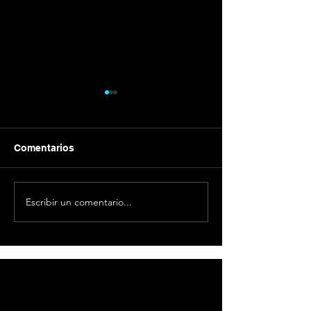
Comentarios
Escribir un comentario...
Razones para grabar un
Reemplaza text
podcast
iPhone