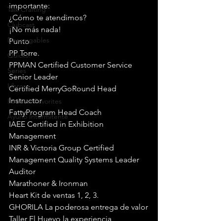
importante:
Talk Crafting
¿Cómo te atendimos?
Clubcast
¡No más nada!
Descargables
Punto
PP Torre.
Quicks!
PPMAN Certified Customer Service 
Series
Senior Leader
Libros
Certified MerryGoRound Head 
Instructor
Podcast Favorites
FattyProgram Head Coach
Ayuno Intermitente
IAEE Certified in Exhibition 
Management
INR & Victoria Group Certified 
Management Quality Systems Leader 
Auditor
Marathoner & Ironman
Heart Kit de ventas 1, 2, 3.
GHORILA La poderosa entrega de valor
Taller El Huevo la experiencia