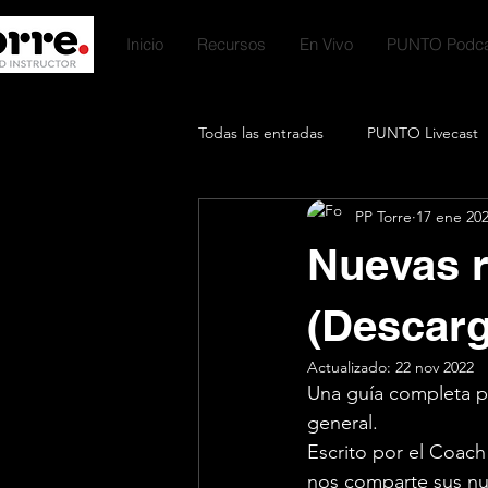
Inicio
Recursos
En Vivo
PUNTO Podca
Todas las entradas
PUNTO Livecast
PP Torre
17 ene 20
Premium Talks
Productos Digit
Nuevas r
Podcast Favorites
Ayuno Inter
(Descarg
Actualizado:
22 nov 2022
Una guía completa p
general.
Escrito por el Coach 
nos comparte sus nue