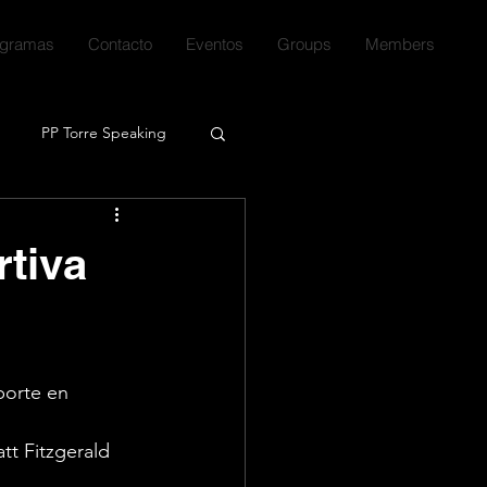
ogramas
Contacto
Eventos
Groups
Members
PP Torre Speaking
!
Series
Libros
rtiva
porte en 
tt Fitzgerald 