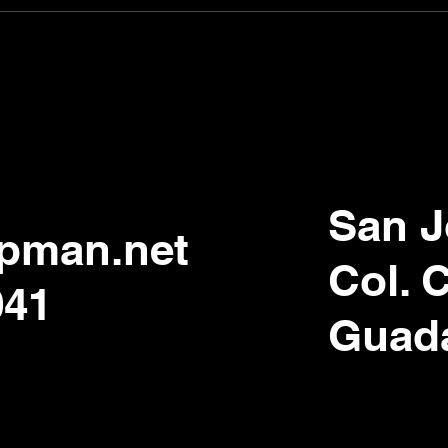
San J
pman.net
Col. 
041
Guada