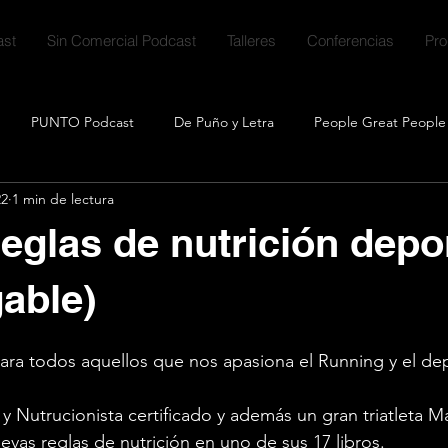
st
Sin Comercial Podcast
Talleres
Conferencias
Pr
PUNTO Podcast
De Puño y Letra
People Great People
22
1 min de lectura
ales
Talk Crafting
Clubcast
Descargables
Quicks
eglas de nutrición depo
mitente
able)
ara todos aquellos que nos apasiona el Running y el de
y Nutrucionista certificado y además un gran triatleta Ma
vas reglas de nutrición en uno de sus 17 libros.