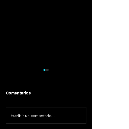
Comentarios
Galvánica
Cómo emprend
Escribir un comentario...