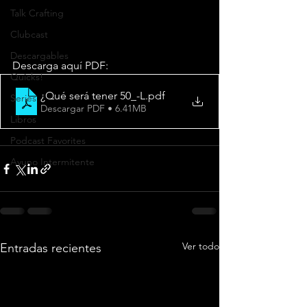
Talk Crafting
Clubcast
Descargables
Descarga aquí PDF:
Quicks!
¿Qué será tener 50_-L
.pdf
Series
Descargar PDF • 6.41MB
Libros
Podcast Favorites
Ayuno Intermitente
Ver todo
Entradas recientes