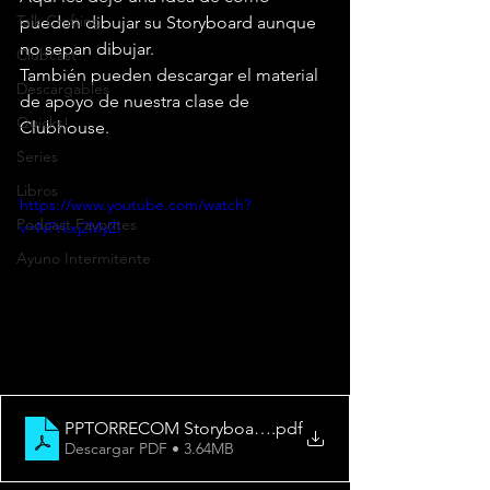
Talk Crafting
pueden dibujar su Storyboard aunque 
no sepan dibujar.
Clubcast
También pueden descargar el material 
Descargables
de apoyo de nuestra clase de 
Quicks!
Clubhouse.
Series
Libros
https://www.youtube.com/watch?
Podcast Favorites
v=NPrkxj2MyZI
Ayuno Intermitente
PPTORRECOM Storyboard-L
.pdf
Descargar PDF • 3.64MB