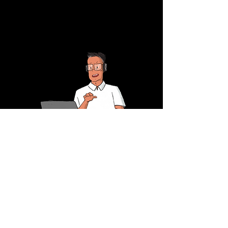
correo@ppman.net
333 441 8041