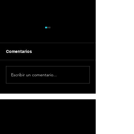
Comentarios
Galvánica
Cómo emprend
Escribir un comentario...