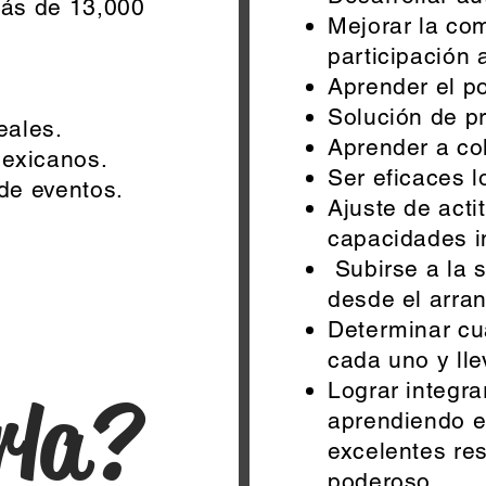
más de 13,000
Mejorar la com
participación 
Aprender el po
Solución de p
eales.
Aprender a col
Mexicanos.
Ser eficaces 
de eventos.
Ajuste de act
capacidades i
Subirse a la s
desde el arra
Determinar cua
cada uno y lle
Lograr integr
rla?
aprendiendo el
excelentes re
poderoso.