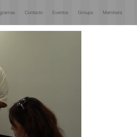
ogramas
Contacto
Eventos
Groups
Members
más d
13,000
PARTICIPANT