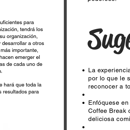
suficientes para
Sug
ización, tendrá los
su organización,
desarrollar a otros
 más importante,
 hacen emerger el
gías de cada uno de
La experienci
o.
por lo que le
e hará que toda la
reconocer a t
s resultados para
Enfóquese en 
Coffee Break c
deliciosa com