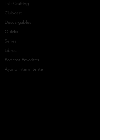
Talk Crafting
Clubcast
Descargables
Quicks!
Series
Libros
Podcast Favorites
Ayuno Intermitente