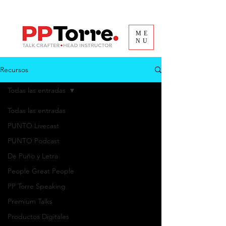
ME
NU
Recursos
Todas las entradas
Todas las entradas
PUNTO Livecast
PUNTO Podcast
De Puño y Letra
People Great People
PP Torre Speaking
Premium Talks
Productos Digitales