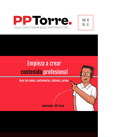
ME
NU