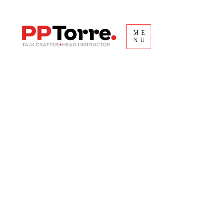
ME
NU