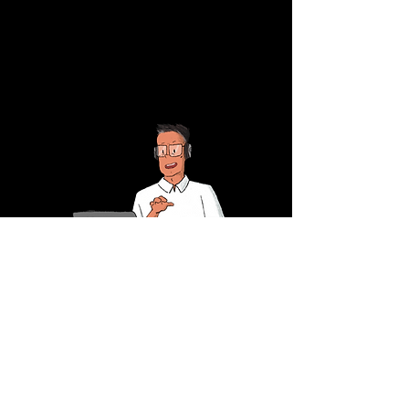
correo@ppman.net
333 441 8041