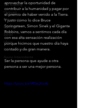
aprovechar la oportunidad de 
Talk Crafting
contribuir a la humanidad y pagar por 
Clubcast
el premio de haber venido a la Tierra.
Descargables
Y justo como lo dice Bruce 
Springsteen, Simon Sinek y el Gigante 
Quicks!
Robbins, vamos a sentirnos cada día 
Series
con esa alta sensación realización 
Libros
porque hicimos que nuestro día haya 
contado y de gran manera.
Podcast Favorites
Ayuno Intermitente
Ser la persona que ayude a otra 
persona a ser una mejor persona.
https://youtu.be/V8TanjXov4s