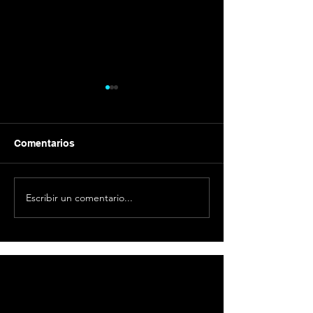
Comentarios
Escribir un comentario...
Razones para grabar un
Reemplaza text
podcast
iPhone