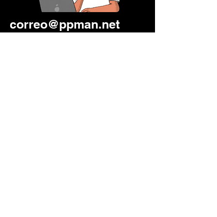
correo@ppman.net
333 441 8041