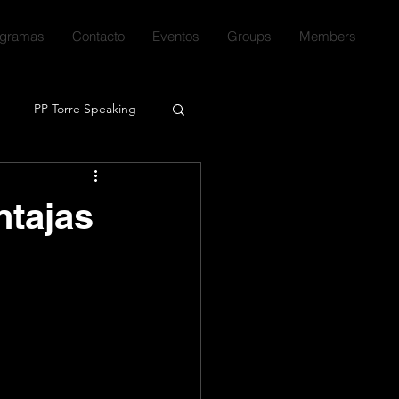
ogramas
Contacto
Eventos
Groups
Members
PP Torre Speaking
!
Series
Libros
ntajas