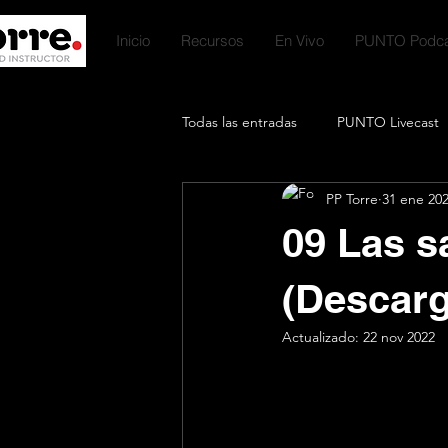
Inicio
Recursos
En Vivo
PUNTO Podca
Todas las entradas
PUNTO Livecast
PP Torre
31 ene 20
Premium Talks
Productos Digit
09 Las s
Podcast Favorites
Ayuno Inter
(Descarg
Actualizado:
22 nov 2022