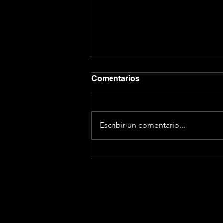
Comentarios
Escribir un comentario...
¡Aduéñate de tu marca!