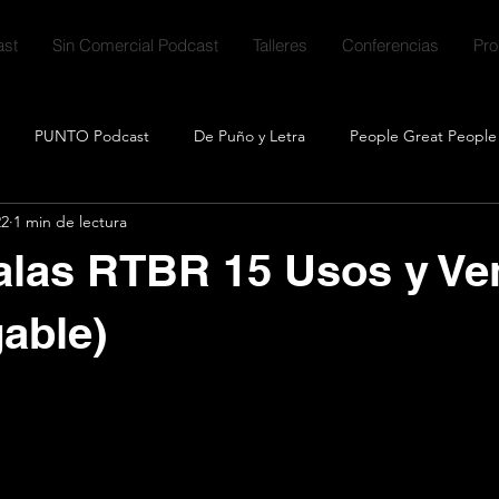
st
Sin Comercial Podcast
Talleres
Conferencias
Pr
PUNTO Podcast
De Puño y Letra
People Great People
22
1 min de lectura
ales
Talk Crafting
Clubcast
Descargables
Quicks
alas RTBR 15 Usos y Ve
mitente
able)