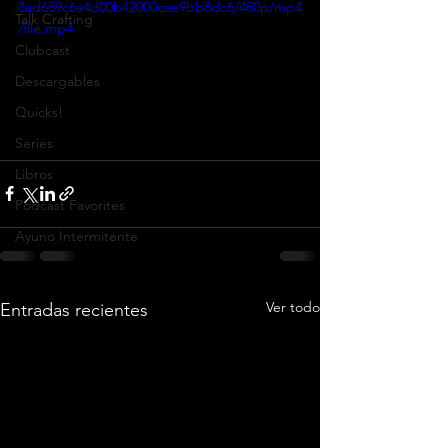
8ad689c6a4d00b42000cae9bb8dc6/480p/mp4
Talk Crafting
/file.mp4
Clubcast
Descargables
Quicks!
Series
Libros
Podcast Favorites
Ayuno Intermitente
Ver todo
Entradas recientes