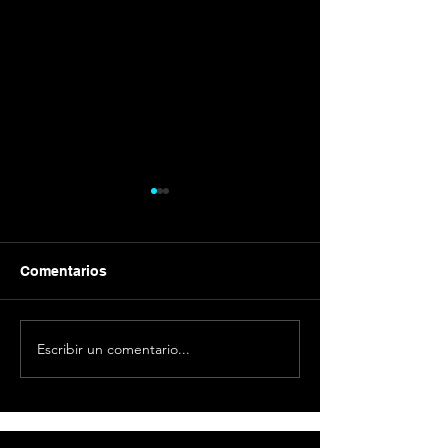
Comentarios
Galvánica
Cómo emprend
Escribir un comentario...