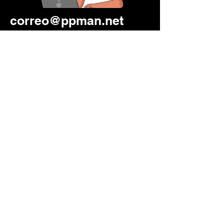
correo@ppman.net
333 441 8041