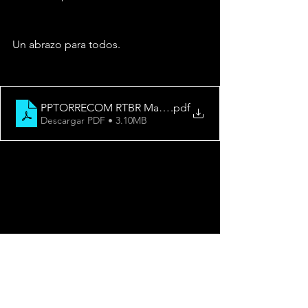
Un abrazo para todos.
PPTORRECOM RTBR Manual del Usuario-L
.pdf
Descargar PDF • 3.10MB
Clubcast
Descargables