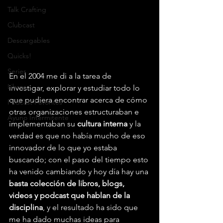
Talk Crafting
Clubcast
Descargables
Quicks!
Series
En el 2004 me di a la tarea de 
Libros
investigar, explorar y estudiar todo lo 
que pudiera encontrar acerca de cómo 
Podcast Favorites
otras organizaciones estructuraban e 
Ayuno Intermitente
implementaban su 
cultura interna
 y la 
verdad es que no había mucho de eso 
innovador de lo que yo estaba 
buscando; con el paso del tiempo esto 
ha venido cambiando y hoy día hay una 
basta colección de libros, blogs, 
videos y podcast que hablan de la 
disciplina
, y el resultado ha sido que 
me ha dado muchas ideas para 