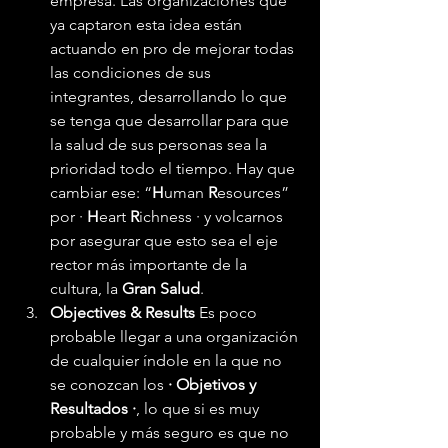
empresa. Las organizaciones que 
ya captaron esta idea están 
actuando en pro de mejorar todas 
las condiciones de sus 
integrantes, desarrollando lo que 
se tenga que desarrollar para que 
la salud de sus personas sea la 
prioridad todo el tiempo. Hay que 
cambiar ese: “
H
uman 
R
esources” 
por · 
H
eart 
R
ichness · y volcarnos 
por asegurar que esto sea el eje 
rector más importante de la 
cultura, la 
Gran Salud
. 
Objectives & Results
 Es poco 
probable llegar a una organización 
de cualquier índole en la que no 
se conozcan los 
· Objetivos y 
Resultados ·
, lo que si es muy 
probable y más seguro es que no 