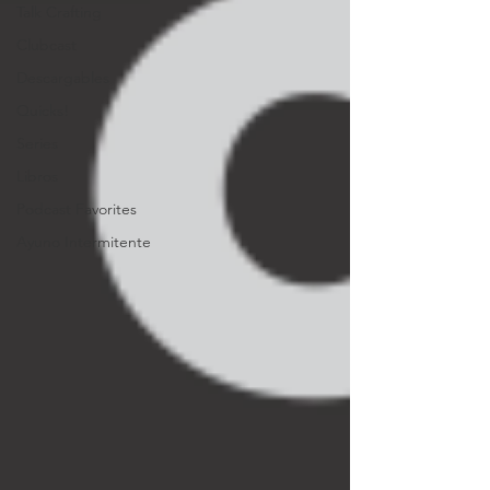
Talk Crafting
Clubcast
Descargables
Quicks!
Series
Libros
Podcast Favorites
Ayuno Intermitente