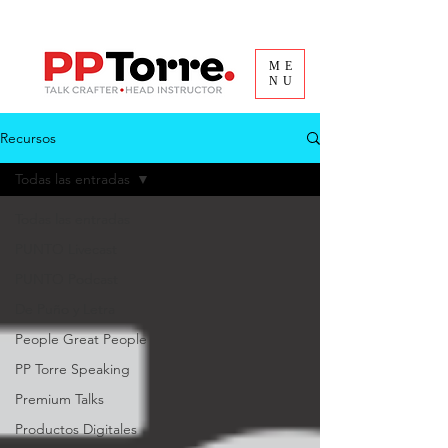
ME
NU
Recursos
Todas las entradas
Todas las entradas
PUNTO Livecast
PUNTO Podcast
De Puño y Letra
People Great People
PP Torre Speaking
Premium Talks
Productos Digitales